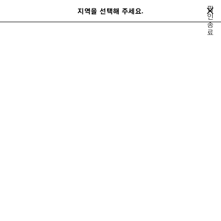
메인 콘텐츠로 건너뛰기
팝
close the banner
지역을 선택해 주세요.
저
인
검
NEW COLLECTION
종
장
색
료
된
제
지금 구매하기
품
르 시티
로데오
가방
스니커즈
여성 신제품