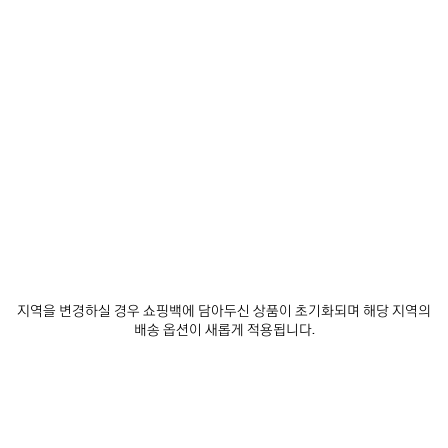
제
제
품
품
저
저
장
장
하
하
기
기
로데오 핸드백 미디엄
로데오 핸드백 미니
₩ 6,140,000
₩ 4,440,000
지역을 변경하실 경우 쇼핑백에 담아두신 상품이 초기화되며 해당 지역의
배송 옵션이 새롭게 적용됩니다.
서비스 알아보기