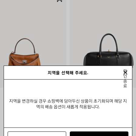
품
저
장
하
기
팝
지역을 선택해 주세요.
인
종
료
로데오 핸드백 미니
르 셋 볼링백 미디엄
지역을 변경하실 경우 쇼핑백에 담아두신 상품이 초기화되며 해당 지
₩ 4,440,000
₩ 5,910,000
역의 배송 옵션이 새롭게 적용됩니다.