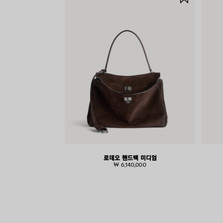
품
저
장
하
기
로데오 핸드백 미디엄
₩ 6,140,000