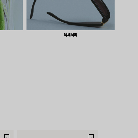
액세서리
제
제