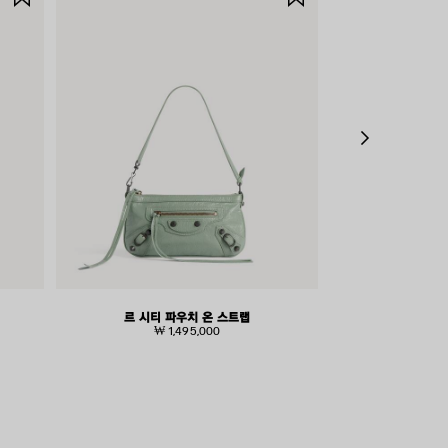
품
품
저
저
장
장
하
하
기
기
르 시티 파우치 온 스트랩
르 시
₩ 1,495,000
₩ 2