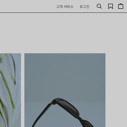
저
고객 서비스
로그인
검
장
색
된
제
품