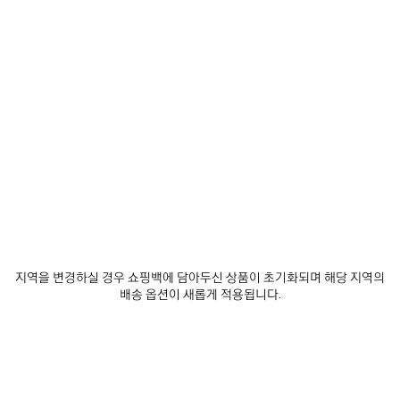
제
제
품
품
저
저
장
장
하
하
기
기
르 셋 볼링백 미디엄
르 시티 백 미디엄
₩ 5,910,000
₩ 4,200,000
지역을 변경하실 경우 쇼핑백에 담아두신 상품이 초기화되며 해당 지역의
배송 옵션이 새롭게 적용됩니다.
서비스 알아보기