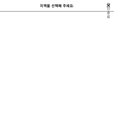
메인 콘텐츠로 건너뛰기
팝
close the banner
지역을 선택해 주세요.
저
인
검
LE CITY BAGS
종
장
색
료
된
제
지금 구매하기
품
르 시티
로데오
가방
스니커즈
여성 신제품