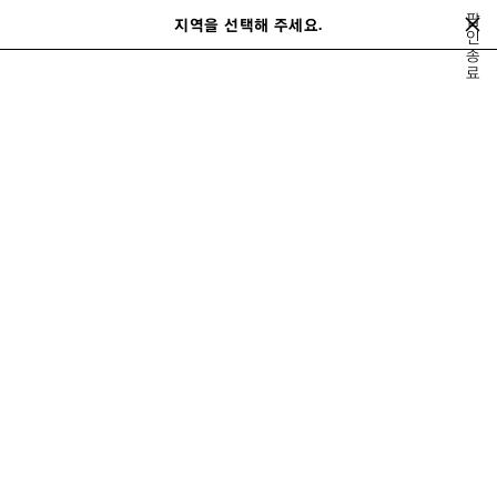
메인 콘텐츠로 건너뛰기
팝
close the banner
지역을 선택해 주세요.
저
인
검
종
장
색
료
된
홈
WINTER 25 CAMPAIGN
LOOK 11/22
제
품
LOOK 15
보기 11/22
모두 보기