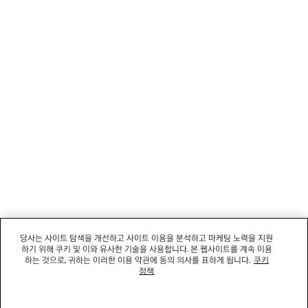
뉴스레터
고객 서비스
회사
소셜미디어
부티크
문의하기
당사는 사이트 탐색을 개선하고 사이트 이용을 분석하고 마케팅 노력을 지원
하기 위해 쿠키 및 이와 유사한 기술을 사용합니다. 본 웹사이트를 계속 이용
회사명: 발렌시아가코리아 유한책임회사 | 사업자등록번호: 211-88-83220
하는 것으로, 귀하는 이러한 이용 약관에 동의 의사를 표하게 됩니다.
쿠키
대표자: 소피쿠스토리 | 주소: 서울특별시 강남구 도산대로 458, 13,14층(청담동, 도산
정책
458빌딩) |
법적 고지
통신판매신고번호: 2022-서울강남-06711 | 통신판매업신고기관: 서울특별시 강남구
청 | 호스팅 서비스: Salesforce Commerce Cloud