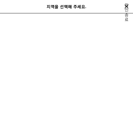
메인 콘텐츠로 건너뛰기
팝
지역을 선택해 주세요.
저
인
검
종
장
색
close the banner
료
된
제
품
발렌시아가 I 언더아머