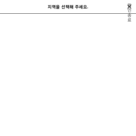
메인 콘텐츠로 건너뛰기
팝
지역을 선택해 주세요.
저
인
검
종
장
색
close the banner
료
된
제
품
먼데이 슈즈