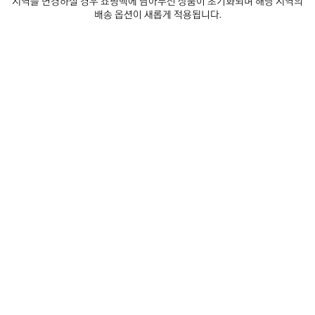
지역을 변경하실 경우 쇼핑백에 담아두신 상품이 초기화되며 해당 지역의
세
배송 옵션이 새롭게 적용됩니다.
요
• 크기: L20 x H29.9 x W0.5cm
• 글로시 카프스킨
• 앞면과 뒷면에 칩스 아트워크 프린트
• 안감 위쪽 부분에 발렌시아가 로고 프린트
더 보기
• 빈티지 실버 장식
Product ID:
7414522AA4O6526
• 지퍼 잠금
• 메인 수납공간 1개
• TPU 미러 안감
제품 관리 방법
• 제조국: 이탈리아
• 부드러운 천으로 닦아서 관리
소재: 카프스킨
뉴스레터
고객 서비스