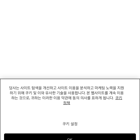
회사
소셜미디어
부티크
문의하기
회사명: 발렌시아가코리아 유한책임회사 | 사업자등록번호: 211-88-83220
대표자: 소피쿠스토리 | 주소: 서울특별시 강남구 도산대로 458, 13,14층(청담동, 도산
458빌딩) |
법적 고지
당사는 사이트 탐색을 개선하고 사이트 이용을 분석하고 마케팅 노력을 지원
통신판매신고번호: 2022-서울강남-06711 | 통신판매업신고기관: 서울특별시 강남구
하기 위해 쿠키 및 이와 유사한 기술을 사용합니다. 본 웹사이트를 계속 이용
청 | 호스팅 서비스: Salesforce Commerce Cloud
하는 것으로, 귀하는 이러한 이용 약관에 동의 의사를 표하게 됩니다.
쿠키
고객센터: 02-6105-2188 | 이메일:
clientservice.kr@balenciaga.com
정책
개인정보보호책임 : 발렌시아가코리아 유한책임회사 이커머스팀 | 대표번호:02-6105-
2188
쿠키 설정
© 2026 Balenciaga
OK