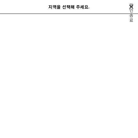
메인 콘텐츠로 건너뛰기
팝
지역을 선택해 주세요.
저
인
검
종
장
색
close the banner
료
남성
가죽 소품
클러치 & 파우치
된
제
품
이
다
전
음