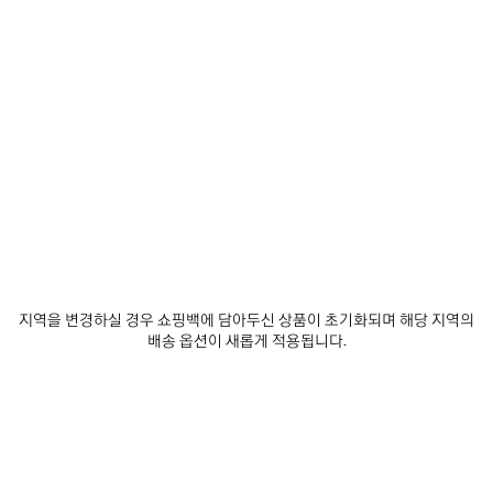
0
1
2
0
1
2
레이더 가죽 스니커즈
레이더 그래디언트 라인 스니커즈
₩ 1,490,000
남성
3 색상
₩ 1,360,000
제
품
저
장
하
기
지역을 변경하실 경우 쇼핑백에 담아두신 상품이 초기화되며 해당 지역의
배송 옵션이 새롭게 적용됩니다.
0
1
2
0
1
2
레이더 스니커즈
레이더 그래디언트 라인 스니커즈
남성
재입고 알림 받기