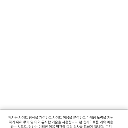
1
2
뉴스레터
3
4
5
고객 서비스
6
7
8
회사
9
10
11
소셜미디어
12
13
14
부티크
15
16
17
문의하기
18
19
당사는 사이트 탐색을 개선하고 사이트 이용을 분석하고 마케팅 노력을 지원
하기 위해 쿠키 및 이와 유사한 기술을 사용합니다. 본 웹사이트를 계속 이용
20
회사명: 발렌시아가코리아 유한책임회사 | 사업자등록번호: 211-88-83220
하는 것으로, 귀하는 이러한 이용 약관에 동의 의사를 표하게 됩니다.
쿠키
21