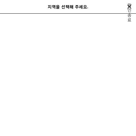
메인 콘텐츠로 건너뛰기
팝
지역을 선택해 주세요.
저
인
검
종
장
색
close the banner
료
된
제
품
슈즈