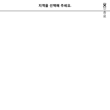
메인 콘텐츠로 건너뛰기
팝
지역을 선택해 주세요.
저
인
검
종
장
색
close the banner
료
된
제
품
슈즈