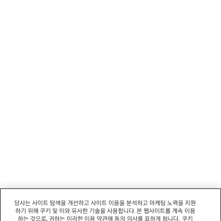
1
2
뉴스레터
3
4
5
고객 서비스
6
7
8
회사
9
10
11
소셜미디어
12
13
14
부티크
15
16
17
문의하기
18
19
당사는 사이트 탐색을 개선하고 사이트 이용을 분석하고 마케팅 노력을 지원
하기 위해 쿠키 및 이와 유사한 기술을 사용합니다. 본 웹사이트를 계속 이용
20
회사명: 발렌시아가코리아 유한책임회사 | 사업자등록번호: 211-88-83220
하는 것으로, 귀하는 이러한 이용 약관에 동의 의사를 표하게 됩니다.
쿠키
21