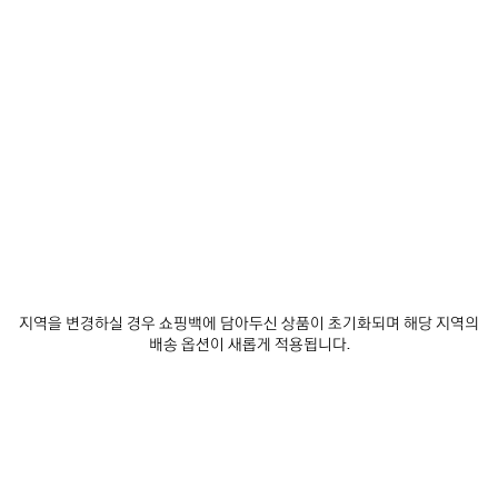
0
1
2
0
1
2
레이더 가죽 스니커즈
레이더 그래디언트 라인 스니커즈
₩ 1,490,000
남성
3 색상
₩ 1,360,000
제
품
저
장
하
기
지역을 변경하실 경우 쇼핑백에 담아두신 상품이 초기화되며 해당 지역의
배송 옵션이 새롭게 적용됩니다.
0
1
2
0
1
2
레이더 스니커즈
레이더 그래디언트 라인 스니커즈
남성
재입고 알림 받기