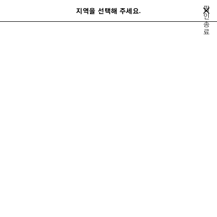
메인 콘텐츠로 건너뛰기
팝
지역을 선택해 주세요.
저
인
검
종
장
색
close the banner
료
된
제
품
3XL SNEAKERS
남성
여성
정렬 기준
24 제품