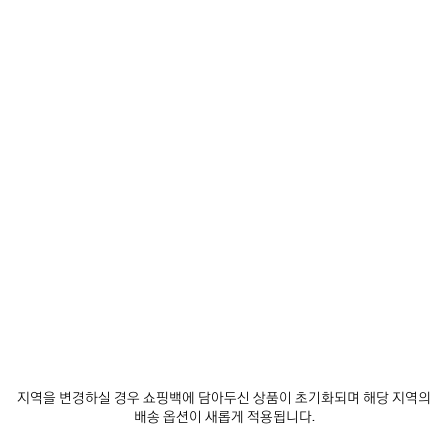
기
0
1
2
0
1
2
3XL 그래디언트 참 스니커즈
3XL 참 스니커즈
₩ 1,860,000
2 색상
₩ 1,860,000
제
품
저
장
하
기
지역을 변경하실 경우 쇼핑백에 담아두신 상품이 초기화되며 해당 지역의
배송 옵션이 새롭게 적용됩니다.