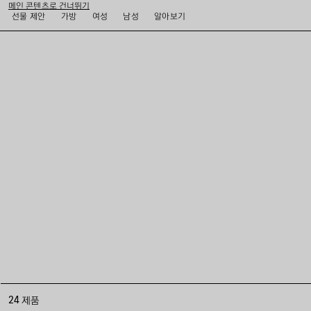
메인 콘텐츠로 건너뛰기
선물 제안
가방
여성
남성
알아보기
close the banner
24 제품