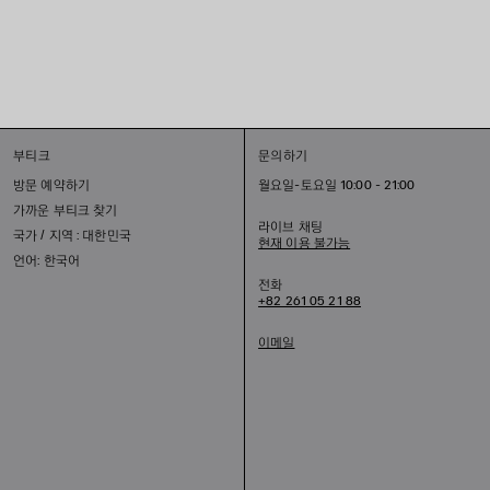
부티크
문의하기
방문 예약하기
월요일-토요일 10:00 - 21:00
가까운 부티크 찾기
라이브 채팅
국가 / 지역 : 대한민국
현재 이용 불가능
언어: 한국어
전화
+82 261 05 21 88
이메일