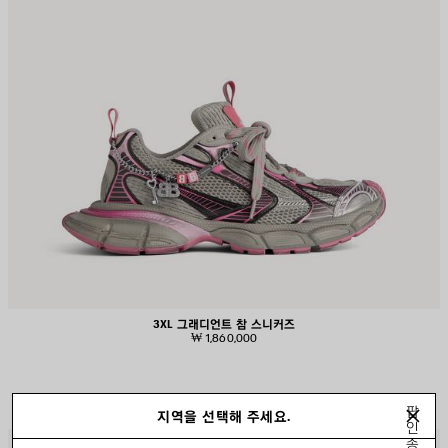
3XL 그래디언트 참 스니커즈
₩ 1,860,000
팝
지역을 선택해 주세요.
인
종
제
제