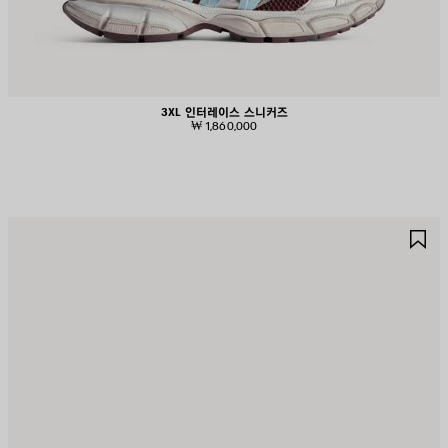
3XL 인터레이스 스니커즈
₩ 1,860,000
제
제
품
품
저
저
장
장
하
하
기
기