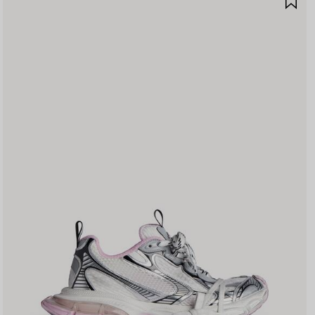
품
저
장
하
기