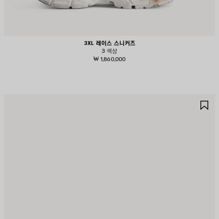
3XL 레이스 스니커즈
3 색상
₩ 1,860,000
제
제
품
품
저
저
장
장
하
하
기
기