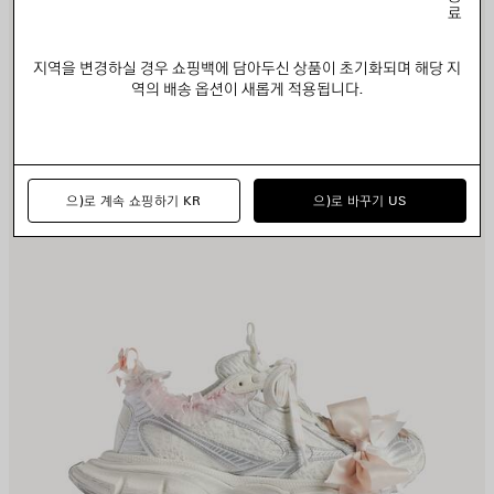
료
품
품
저
저
장
장
지역을 변경하실 경우 쇼핑백에 담아두신 상품이 초기화되며 해당 지
하
하
역의 배송 옵션이 새롭게 적용됩니다.
기
기
으)로 계속 쇼핑하기 KR
으)로 바꾸기 US