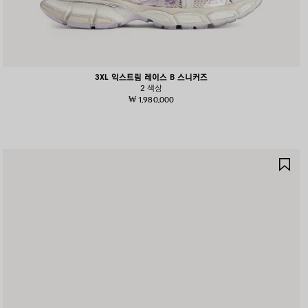
3XL 익스트림 레이스 B 스니커즈
2 색상
₩ 1,980,000
제
품
저
장
하
기