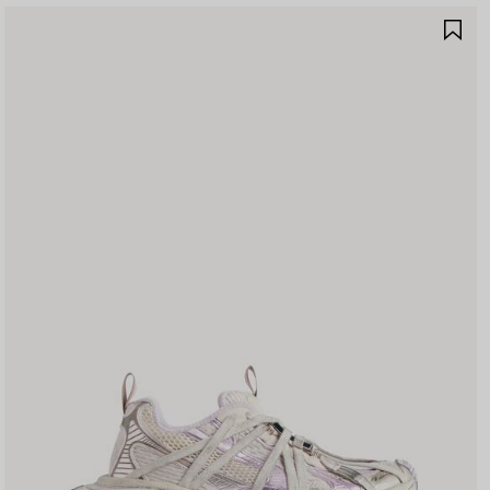
제
품
저
장
하
기