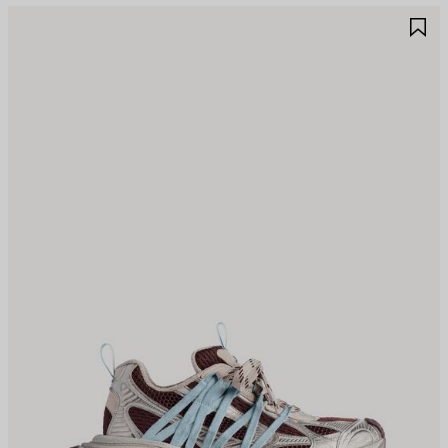
제
제
품
품
저
저
장
장
하
하
기
기