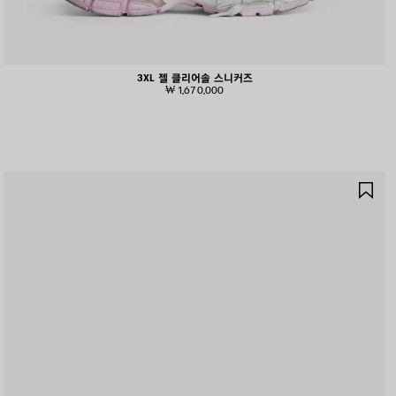
3XL 젤 클리어솔 스니커즈
₩ 1,670,000
제
품
저
장
하
기