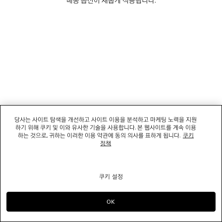
소셜미디어
부티크
문의하기
회사명: 발렌시아가코리아 유한책임회사 | 사업자등록번호: 211-88-83220
대표자: 소피쿠스토리 | 주소: 서울특별시 강남구 도산대로 458, 13,14층(청담동, 도산
당사는 사이트 탐색을 개선하고 사이트 이용을 분석하고 마케팅 노력을 지원
458빌딩) |
법적 고지
하기 위해 쿠키 및 이와 유사한 기술을 사용합니다. 본 웹사이트를 계속 이용
통신판매신고번호: 2022-서울강남-06711 | 통신판매업신고기관: 서울특별시 강남구
하는 것으로, 귀하는 이러한 이용 약관에 동의 의사를 표하게 됩니다.
쿠키
청 | 호스팅 서비스: Salesforce Commerce Cloud
정책
고객센터: 02-6105-2188 | 이메일:
clientservice.kr@balenciaga.com
개인정보보호책임 : 발렌시아가코리아 유한책임회사 이커머스팀 | 대표번호:02-6105-
2188
쿠키 설정
© 2026 Balenciaga
OK
으)로 계속 쇼핑하기 KR
으)로 바꾸기 US