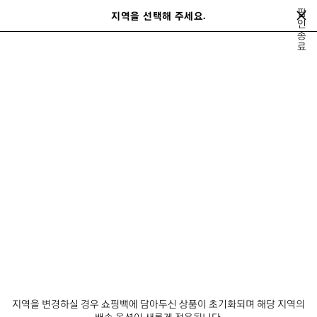
메인 콘텐츠로 건너뛰기
팝
지역을 선택해 주세요.
저
인
종
장
검색어를 입력하는 동안 추천 제품 및 제안이 표시될 수 있습니다.
close the banner
료
된
검
제
색
품
크리스토발
게타리아
인센스 퍼퓨멈
노 코멘트
머스카라
100%
이
다
전
음
게타리아
뉴스레터
고객 서비스
회사
지역을 변경하실 경우 쇼핑백에 담아두신 상품이 초기화되며 해당 지역의
배송 옵션이 새롭게 적용됩니다.