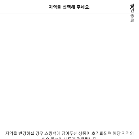
메인 콘텐츠로 건너뛰기
팝
지역을 선택해 주세요.
저
인
종
장
검색어를 입력하는 동안 추천 제품 및 제안이 표시될 수 있습니다.
close the banner
료
된
검
제
색
품
니티
하트 앤 바디 캠페인
발렌시아가 | NBA 콜라보레이션
이
전
발렌시아가 | NBA 콜라보레이션
뉴스레터
고객 서비스
회사
지역을 변경하실 경우 쇼핑백에 담아두신 상품이 초기화되며 해당 지역의
배송 옵션이 새롭게 적용됩니다.