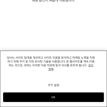
소셜미디어
부티크
문의하기
회사명: 발렌시아가코리아 유한책임회사 | 사업자등록번호: 211-88-83220
대표자: 소피쿠스토리 | 주소: 서울특별시 강남구 도산대로 458, 13,14층(청담동, 도산
당사는 사이트 탐색을 개선하고 사이트 이용을 분석하고 마케팅 노력을 지원
458빌딩) |
법적 고지
하기 위해 쿠키 및 이와 유사한 기술을 사용합니다. 본 웹사이트를 계속 이용
통신판매신고번호: 2022-서울강남-06711 | 통신판매업신고기관: 서울특별시 강남구
하는 것으로, 귀하는 이러한 이용 약관에 동의 의사를 표하게 됩니다.
쿠키
청 | 호스팅 서비스: Salesforce Commerce Cloud
정책
고객센터: 02-6105-2188 | 이메일:
clientservice.kr@balenciaga.com
개인정보보호책임 : 발렌시아가코리아 유한책임회사 이커머스팀 | 대표번호:02-6105-
2188
쿠키 설정
© 2026 Balenciaga
OK
으)로 계속 쇼핑하기 KR
으)로 바꾸기 US