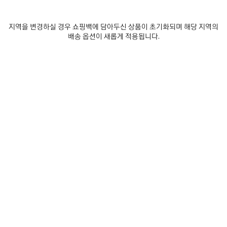
에
선
추
택
제품 세부 정보
무료 배송 및 반품
패키지
지속가능성
가
하
지역을 변경하실 경우 쇼핑백에 담아두신 상품이 초기화되며 해당 지역의
세
배송 옵션이 새롭게 적용됩니다.
요
• 일상적인 스타일링을 위한 스포츠웨어 스타일 디자인
• 테크니컬 3D 니트
• 어센틱 바이컬러 러닝 레이싱 시스템
• 울트라 플렉서블 몰디드 솔 유닛
더 보기
• “노 메모리” 솔 테크놀로지
Product ID:
617258W2DB21015
• 초경량: 으로, 신을 신지 않은 느낌이 들 정도로 매우 가벼움
• 외부에 프린트된 검정색 로고
• 솔의 뒷면에 엠보싱된 로고
사이즈 & 핏
• 제조국: 이탈리아
• 부드러운 천으로 닦아 관리
제품 관리 방법
소재: 폴리아미드, 엘라스테인
뉴스레터