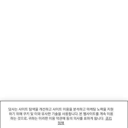
고객 서비스
회사
소셜미디어
부티크
문의하기
회사명: 발렌시아가코리아 유한책임회사 | 사업자등록번호: 211-88-83220
대표자: 소피쿠스토리 | 주소: 서울특별시 강남구 도산대로 458, 13,14층(청담동, 도산
458빌딩) |
법적 고지
당사는 사이트 탐색을 개선하고 사이트 이용을 분석하고 마케팅 노력을 지원
통신판매신고번호: 2022-서울강남-06711 | 통신판매업신고기관: 서울특별시 강남구
하기 위해 쿠키 및 이와 유사한 기술을 사용합니다. 본 웹사이트를 계속 이용
청 | 호스팅 서비스: Salesforce Commerce Cloud
하는 것으로, 귀하는 이러한 이용 약관에 동의 의사를 표하게 됩니다.
쿠키
고객센터: 02-6105-2188 | 이메일:
clientservice.kr@balenciaga.com
정책
개인정보보호책임 : 발렌시아가코리아 유한책임회사 이커머스팀 | 대표번호:02-6105-