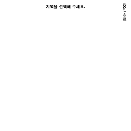
메인 콘텐츠로 건너뛰기
팝
지역을 선택해 주세요.
저
인
검
종
장
색
close the banner
료
남성
슈즈
스니커즈
된
제
품
이
다
전
음