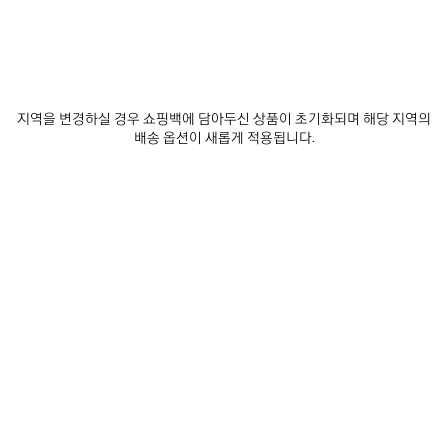
사이즈 선택
예
지역을 변경하실 경우 쇼핑백에 담아두신 상품이 초기화되며 해당 지역의
상
배송 옵션이 새롭게 적용됩니다.
재입고 알림 받기
배
재
사
달
입
이
날
고
즈
매장 재고 확인
짜:
알
를
림
선
2026/08/10
받
택
-
제품 세부 정보
무료 배송 및 반품
패키지
지속가능성
기
해
2026/08/13
주
세
요
• 코튼 혼방
• 하이 삭스
• 통기성이 뛰어난 패브릭 소재
• 발목 상단에 발렌시아가 로고
더 보기
• 발목 보우
Product ID:
8636764F1B59060
• 립 마감 디테일
• 제조국: 포르투갈
제품 관리 방법