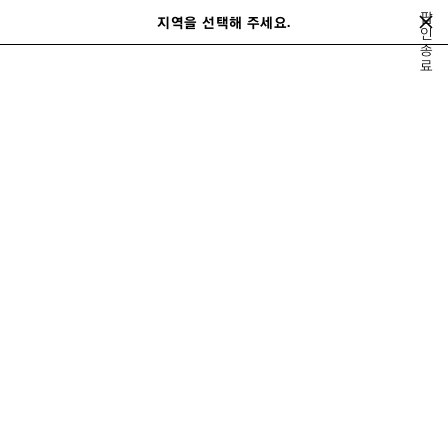
메인 콘텐츠로 건너뛰기
팝
지역을 선택해 주세요.
저
인
검
종
장
색
close the banner
료
여성
액세서리
양말 & 타이즈
된
제
품
이
다
전
음