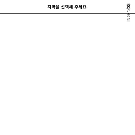
메인 콘텐츠로 건너뛰기
팝
지역을 선택해 주세요.
저
인
검
종
장
색
close the banner
료
여성
레디 투 웨어
티셔츠
된
제
품
이
다
전
음