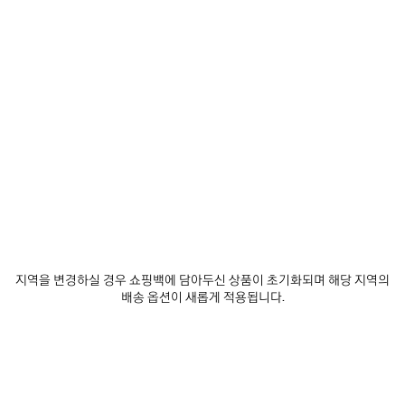
추
택
제품 세부 정보
무료 배송 및 반품
패키지
지속가능성
가
하
세
요
• 투명 저지
• 크루넥
• 긴 앞면, 짧은 뒷면, 측면 슬릿 디테일의 촙드 백 디자인
• 반소매
더 보기
• 앞면에 메시 스프레이 아트워크
Product ID:
871744TUVI71000
• 제조국: 포르투갈
사이즈 & 핏
주소재: 100% 코튼
트리밍: 99% 코튼, 1% 엘라스테인
제품 관리 방법
지역을 변경하실 경우 쇼핑백에 담아두신 상품이 초기화되며 해당 지역의
배송 옵션이 새롭게 적용됩니다.