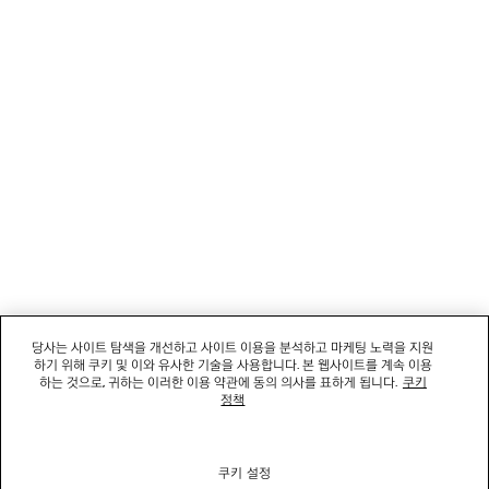
회사
소셜미디어
부티크
문의하기
회사명: 발렌시아가코리아 유한책임회사 | 사업자등록번호: 211-88-83220
대표자: 소피쿠스토리 | 주소: 서울특별시 강남구 도산대로 458, 13,14층(청담동, 도산
458빌딩) |
법적 고지
당사는 사이트 탐색을 개선하고 사이트 이용을 분석하고 마케팅 노력을 지원
통신판매신고번호: 2022-서울강남-06711 | 통신판매업신고기관: 서울특별시 강남구
하기 위해 쿠키 및 이와 유사한 기술을 사용합니다. 본 웹사이트를 계속 이용
청 | 호스팅 서비스: Salesforce Commerce Cloud
하는 것으로, 귀하는 이러한 이용 약관에 동의 의사를 표하게 됩니다.
쿠키
고객센터: 02-6105-2188 | 이메일:
clientservice.kr@balenciaga.com
정책
개인정보보호책임 : 발렌시아가코리아 유한책임회사 이커머스팀 | 대표번호:02-6105-
2188
쿠키 설정
© 2026 Balenciaga