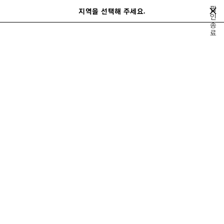
메인 콘텐츠로 건너뛰기
팝
지역을 선택해 주세요.
저
인
검
종
장
색
close the banner
료
여성
가방
르 시티
된
제
품
이
다
전
음