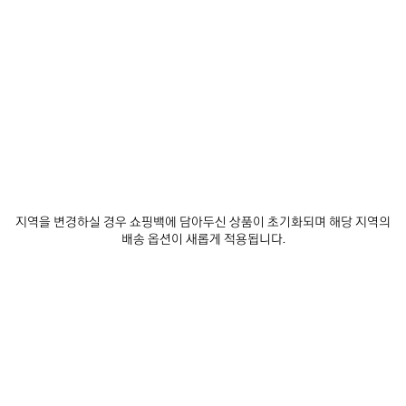
소재 : 스웨이드
다른 사이즈
Mini
S
M
지역을 변경하실 경우 쇼핑백에 담아두신 상품이 초기화되며 해당 지역의
배송 옵션이 새롭게 적용됩니다.
예상 배달 날짜: 2026/08/11 - 2026/08/14
장바구니에 추가
장
사
바
이
구
즈
매장 재고 확인
니
를
에
선
추
택
제품 세부 정보
무료 배송 및 반품
패키지
지속가능성
가
하
세