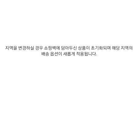
컬
소재 : 스웨이드
러
:
비
스
킷
예상 배달 날짜: 2026/08/12 - 2026/08/15
비
장바구니에 추가
지역을 변경하실 경우 쇼핑백에 담아두신 상품이 초기화되며 해당 지역의
스
장
사
바
이
배송 옵션이 새롭게 적용됩니다.
킷
구
즈
매장 재고 확인
니
를
에
선
추
택
제품 세부 정보
무료 배송 및 반품
패키지
지속가능성
가
하
세
요
• 스웨이드 카프스킨 및 스무드 카프스킨
• 왁스드 코드 디테일의 핸드 브레이드 처리된 가죽 핸들 2개
• 숄더 패드를 더한 탈부착 및 길이 조절 가능한 스트랩
• 빈티지 골드 장식
더 보기
• 긴 테일과 매듭진 가죽 풀러가 달린 양면 지퍼
Product ID:
8657622ACJ52254
• 매듭진 가죽 풀러가 달린 앞면 지퍼 포켓
• 내부 지퍼 포켓 1개
• 탈부착 가능한 거울 1개
실측 사이즈