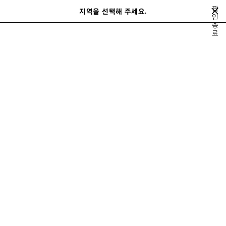
메인 콘텐츠로 건너뛰기
팝
지역을 선택해 주세요.
저
인
검
종
장
색
close the banner
료
여성
가방
르 시티
된
제
품
이
다
전
음