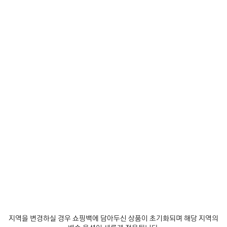
로고 바이저 캡 블랙
₩ 580,000
블랙 및 화이트 코튼 드릴 소재의 로고 바이저 캡
사이즈: (FR/EUR)
컬
러
:
L - 품절
블
랙
블
예
랙
상
문의하기
배
달
날
매장 재고 확인
짜:
2026/08/10
-
제품 세부 정보
무료 배송 및 반품
패키지
지속가능성
2026/08/13
지역을 변경하실 경우 쇼핑백에 담아두신 상품이 초기화되며 해당 지역의