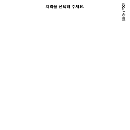
메인 콘텐츠로 건너뛰기
팝
지역을 선택해 주세요.
저
인
검
종
장
색
close the banner
료
된
제
품
이
다
전
음