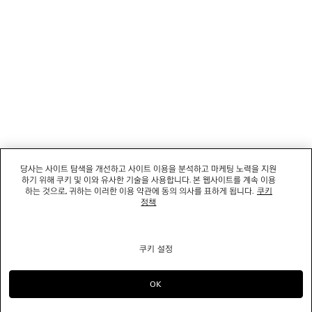
소셜미디어
부티크
문의하기
회사명: 발렌시아가코리아 유한책임회사 | 사업자등록번호: 211-88-83220
대표자: 소피쿠스토리 | 주소: 서울특별시 강남구 도산대로 458, 13,14층(청담동, 도산
458빌딩) |
법적 고지
당사는 사이트 탐색을 개선하고 사이트 이용을 분석하고 마케팅 노력을 지원
통신판매신고번호: 2022-서울강남-06711 | 통신판매업신고기관: 서울특별시 강남구
하기 위해 쿠키 및 이와 유사한 기술을 사용합니다. 본 웹사이트를 계속 이용
청 | 호스팅 서비스: Salesforce Commerce Cloud
하는 것으로, 귀하는 이러한 이용 약관에 동의 의사를 표하게 됩니다.
쿠키
고객센터: 02-6105-2188 | 이메일:
clientservice.kr@balenciaga.com
정책
개인정보보호책임 : 발렌시아가코리아 유한책임회사 이커머스팀 | 대표번호:02-6105-
2188
쿠키 설정
© 2026 Balenciaga
OK
으)로 계속 쇼핑하기 KR
으)로 바꾸기 US