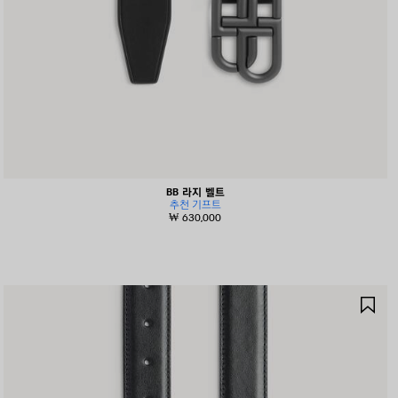
BB 라지 벨트
추천 기프트
₩ 630,000
제
품
저
장
하
기