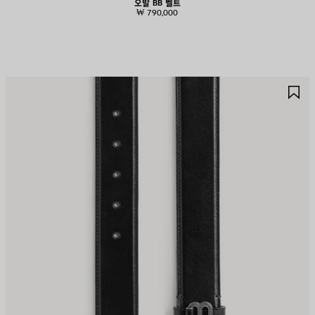
오발 BB 벨트
₩ 790,000
제
제
품
품
저
저
장
장
하
하
기
기