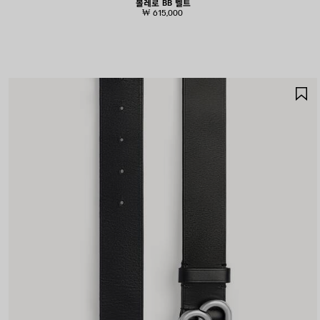
볼레로 BB 벨트
₩ 615,000