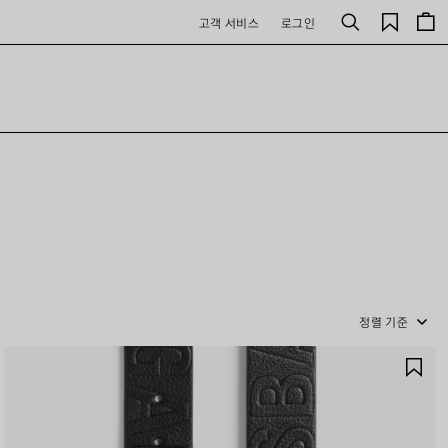
저
고객 서비스
로그인
검
장
색
된
제
품
정렬 기준
제
품
저
장
하