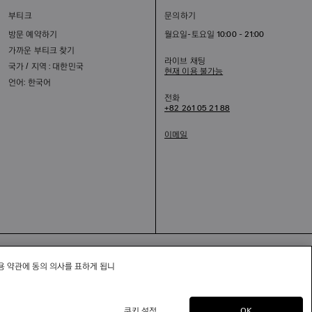
부티크
문의하기
방문 예약하기
월요일-토요일 10:00 - 21:00
가까운 부티크 찾기
라이브 채팅
국가 / 지역 : 대한민국
현재 이용 불가능
언어: 한국어
전화
+82 261 05 21 88
이메일
적 고지
용 약관에 동의 의사를 표하게 됩니
Commerce Cloud
쿠키 설정
OK