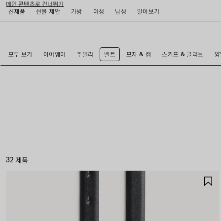
메인 콘텐츠로 건너뛰기
신제품
선물 제안
가방
여성
남성
알아보기
close the banner
모두 보기
아이웨어
주얼리
벨트
모자 & 캡
스카프 & 글러브
양
32 제품