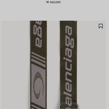
₩ 560,000
제
품
저
장
하
기