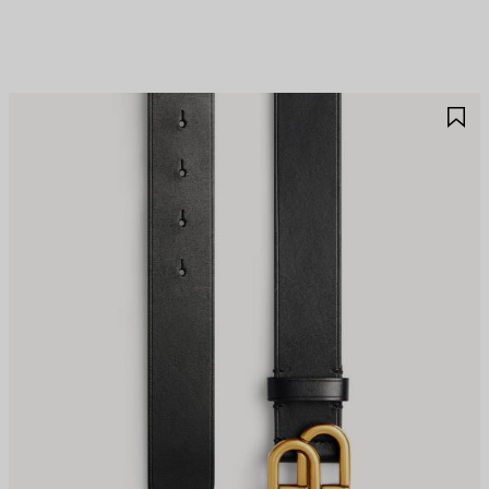
제
제
품
품
저
저
장
장
하
하
기
기