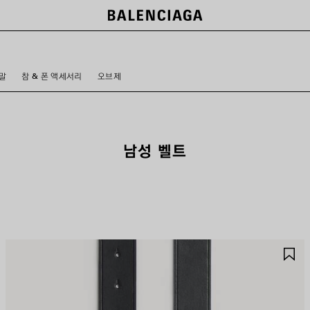
말
참 & 폰 액세서리
오브제
남성 벨트
제
제
품
품
저
저
장
장
하
하