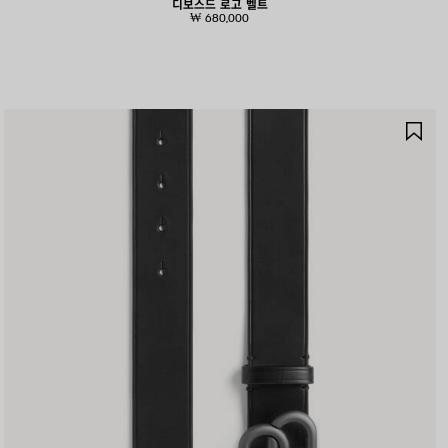
디보스드 로고 벨트
₩ 680,000
제
품
저
장
하
기