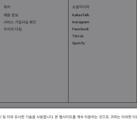
회사
소셜미디어
채용 정보
KakaoTalk
서비스 가입사실 확인
Instagram
우리의 다짐
Facebook
Tiktok
Spotify
회사명: 발렌시아가코리아 유한책임회사 | 사업자등록번호: 211-88-83220
 소피쿠스토리 | 주소: 서울특별시 강남구 도산대로 458, 13,14층(청담동, 도산 458빌딩) |
법
 및 이와 유사한 기술을 사용합니다. 본 웹사이트를 계속 이용하는 것으로, 귀하는 이러한 이
2-서울강남-06711 | 통신판매업신고기관: 서울특별시 강남구청 | 호스팅 서비스: Salesforce 
고객센터: 02-6105-2188 | 이메일:
clientservice.kr@balenciaga.com
개인정보보호책임 : 발렌시아가코리아 유한책임회사 이커머스팀 | 대표번호:02-6105-2188