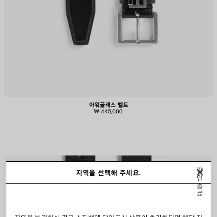
아워글래스 벨트
₩ 645,000
제
제
팝
지역을 선택해 주세요.
품
품
인
저
저
종
장
장
료
하
하
기
기