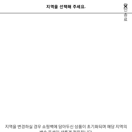
메인 콘텐츠로 건너뛰기
팝
지역을 선택해 주세요.
저
인
종
장
검색어를 입력하는 동안 추천 제품 및 제안이 표시될 수 있습니다.
close the banner
료
된
검
제
색
품
테크웨어
발렌시아가 | WFP 26 시리즈
발렌시아가 스니커즈 캠페인
여름 
이
다
전
음
알아보기 발렌시아가 | WFP 26 시
리즈
뉴스레터
고객 서비스
회사
지역을 변경하실 경우 쇼핑백에 담아두신 상품이 초기화되며 해당 지역의
배송 옵션이 새롭게 적용됩니다.