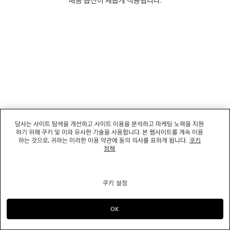
소셜미디어
부티크
문의하기
회사명: 발렌시아가코리아 유한책임회사 | 사업자등록번호: 211-88-83220
대표자: 소피쿠스토리 | 주소: 서울특별시 강남구 도산대로 458, 13,14층(청담동, 도산
당사는 사이트 탐색을 개선하고 사이트 이용을 분석하고 마케팅 노력을 지원
458빌딩) |
법적 고지
하기 위해 쿠키 및 이와 유사한 기술을 사용합니다. 본 웹사이트를 계속 이용
통신판매신고번호: 2022-서울강남-06711 | 통신판매업신고기관: 서울특별시 강남구
하는 것으로, 귀하는 이러한 이용 약관에 동의 의사를 표하게 됩니다.
쿠키
청 | 호스팅 서비스: Salesforce Commerce Cloud
정책
고객센터: 02-6105-2188 | 이메일:
clientservice.kr@balenciaga.com
개인정보보호책임 : 발렌시아가코리아 유한책임회사 이커머스팀 | 대표번호:02-6105-
2188
쿠키 설정
© 2026 Balenciaga
OK
으)로 계속 쇼핑하기 KR
으)로 바꾸기 US