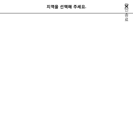
메인 콘텐츠로 건너뛰기
팝
지역을 선택해 주세요.
저
인
검
종
장
색
close the banner
료
된
제
품
티셔츠
스웻셔츠 & 후디
니트웨어
코트 & 재킷
팬츠
데님
레더
이
다
전
음
남성 스웻셔츠 & 후디
정렬 기준
39 제품
제
품
저
장
하