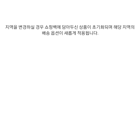
WFP 레귤러 집업 후디
바디스 집업 후디
₩ 1,970,000
2 색상
₩ 1,740,000
지역을 변경하실 경우 쇼핑백에 담아두신 상품이 초기화되며 해당 지역의
배송 옵션이 새롭게 적용됩니다.
제
품
저
장
하
기
0
1
2
0
1
클래식 잉크 집업 후디
페인터스 셔츠 미디엄 핏 후디
₩ 2,350,000
런웨이
2 색상