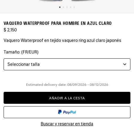
VAQUERO WATERPROOF PARA HOMBRE EN AZUL CLARO
$ 2,150
Vaquero Waterproof en tejido vaquero ring azul claro japonés
Tamaño: (FR/EUR)
COLORES
:
AZUL
Seleccionar talla
CLARO
Azul
Claro
Estimated delivery date: 08/09/2026 - 08/12/2026
AÑADIR A LA CESTA
AÑADIR
POR
A
FAVOR,
LA
SELECCIONE
CESTA
UNA
TALLA
Buscar y reservar en tienda