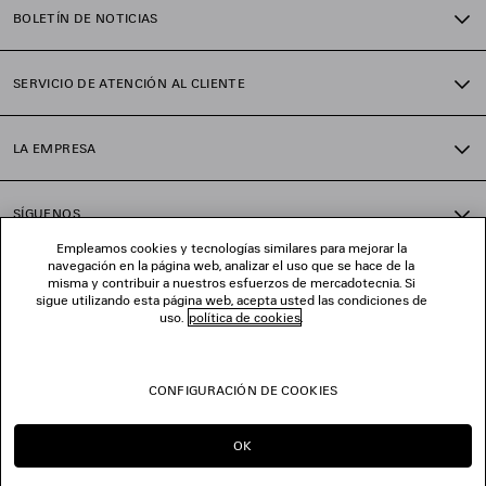
Forro: 100% poliéster
BOLETÍN DE NOTICIAS
SERVICIO DE ATENCIÓN AL CLIENTE
LA EMPRESA
SÍGUENOS
Empleamos cookies y tecnologías similares para mejorar la
navegación en la página web, analizar el uso que se hace de la
TIENDAS
misma y contribuir a nuestros esfuerzos de mercadotecnia. Si
sigue utilizando esta página web, acepta usted las condiciones de
uso.
política de cookies
.
CONTÁCTENOS
CONFIGURACIÓN DE COOKIES
© 2026 Balenciaga
OK