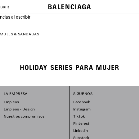
BRIR
cias al escribir
MULES & SANDALIAS
HOLIDAY SERIES PARA MUJER
LA EMPRESA
SÍGUENOS
Empleos
Facebook
Empleos - Design
Instagram
Nuestros compromisos
Tiktok
Pinterest
Linkedin
Substack