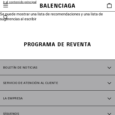
Ir al contenido principal
Favori
Se puede mostrar una lista de recomendaciones y una lista de
close the banner
sugerencias al escribir
Buscar
PROGRAMA DE REVENTA
BOLETÍN DE NOTICIAS
SERVICIO DE ATENCIÓN AL CLIENTE
LA EMPRESA
SÍGUENOS