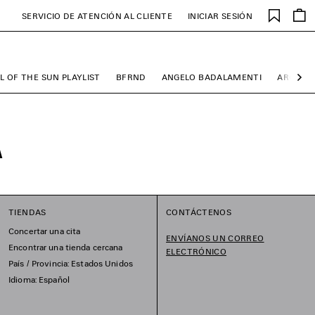
Favori
SERVICIO DE ATENCIÓN AL CLIENTE
INICIAR SESIÓN
L OF THE SUN PLAYLIST
BFRND
ANGELO BADALAMENTI
ARCHIVE
Sig
A
TIENDAS
CONTÁCTENOS
Concertar una cita
ENVÍANOS UN CORREO
Encontrar una tienda cercana
ELECTRÓNICO
País / Provincia: Estados Unidos
Idioma: Español