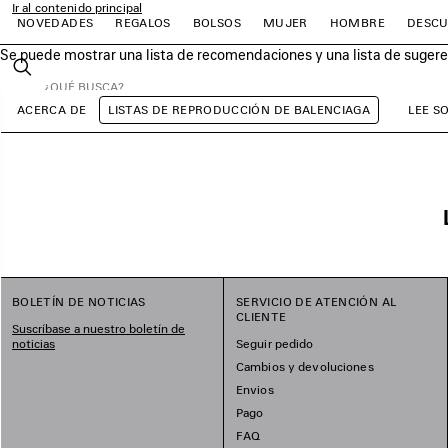
Ir al contenido principal
NOVEDADES
REGALOS
BOLSOS
MUJER
HOMBRE
DESCU
Se puede mostrar una lista de recomendaciones y una lista de sugeren
close the banner
Buscar
ACERCA DE
LISTAS DE REPRODUCCIÓN DE BALENCIAGA
LEE S
r
r
r
r
r
r
BOLETÍN DE NOTICIAS
SERVICIO DE ATENCIÓN AL
CLIENTE
Suscríbase a nuestro boletín de
noticias
Seguir pedido
Cambios y devoluciones
Envios
Pago
FAQ