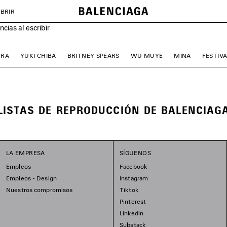
BRIR
cias al escribir
ORA
YUKI CHIBA
BRITNEY SPEARS
WU MUYE
MINA
FESTIVA
LISTAS DE REPRODUCCIÓN DE BALENCIAG
LA EMPRESA
SÍGUENOS
Empleos
Facebook
Empleos - Design
Instagram
Nuestros compromisos
Tiktok
Pinterest
Linkedin
Substack