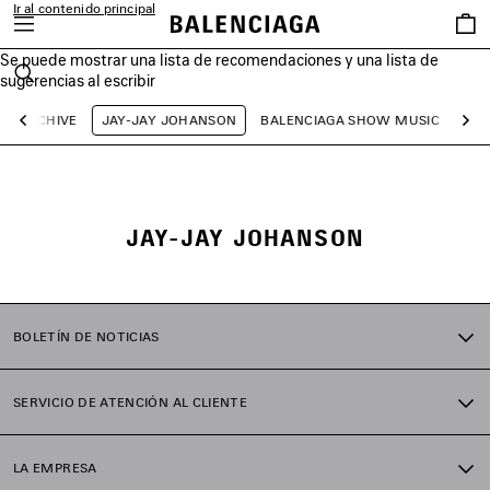
Ir al contenido principal
Favori
Se puede mostrar una lista de recomendaciones y una lista de
close the banner
sugerencias al escribir
Buscar
ARCHIVE
JAY-JAY JOHANSON
BALENCIAGA SHOW MUSIC
BAL
Anterior
Sig
JAY-JAY JOHANSON
BOLETÍN DE NOTICIAS
SERVICIO DE ATENCIÓN AL CLIENTE
LA EMPRESA