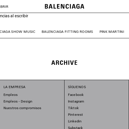
BRIR
cias al escribir
CIAGA SHOW MUSIC
BALENCIAGA FITTING ROOMS
PINK MARTINI
ARCHIVE
LA EMPRESA
SÍGUENOS
Empleos
Facebook
Empleos - Design
Instagram
Nuestros compromisos
Tiktok
Pinterest
Linkedin
Substack