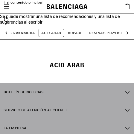
Ir al contenido principal
Favori
Se puede mostrar una lista de recomendaciones y una lista de
close the banner
sugerencias al escribir
Buscar
AYA NAKAMURA
ACID ARAB
RUPAUL
DEMNA'S PLAYLIST
Anterior
Sig
ACID ARAB
BOLETÍN DE NOTICIAS
SERVICIO DE ATENCIÓN AL CLIENTE
LA EMPRESA