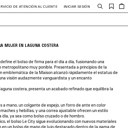
Favori
ERVICIO DE ATENCIÓN AL CLIENTE
INICIAR SESIÓN
Buscar
ARA MUJER EN LAGUNA COSTERA
edefine el bolso de firma para el día a día, fusionando una
lo metropolitano muy ponible. Presentada a principios de la
ón emblemática de la Maison alcanzó rápidamente el estatus de
 una visión audazmente vanguardista y un encanto
laguna costera, presenta un acabado refinado que equilibra la
s a mano, un colgante de espejo, un forro de ante en color
maches y hebillas, y una correa ajustable ofrecen un estilo
a a día, ya sea como bolso cruzado o de hombro.
co, el bolso Le City sigue evolucionando con nuevos materiales
en en un bolso de mano de lujo destacado dentro de la gama de