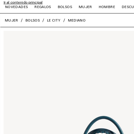
Ir al contenido principal
NOVEDADES
REGALOS
BOLSOS
MUJER
HOMBRE
DESCU
close the banner
MUJER
BOLSOS
LE CITY
MEDIANO
r
r
r
r
r
r