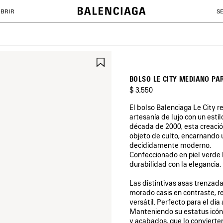
BRIR
S
GUARDAR
EN
FAVORITOS
BOLSO LE CITY MEDIANO P
$ 3,550
El bolso Balenciaga Le City r
artesanía de lujo con un esti
década de 2000, esta creaci
objeto de culto, encarnando
decididamente moderno.
Confeccionado en piel verde 
durabilidad con la elegancia.
Las distintivas asas trenzada
morado casis en contraste, re
versátil. Perfecto para el dí
Manteniendo su estatus icóni
y acabados, que lo conviert