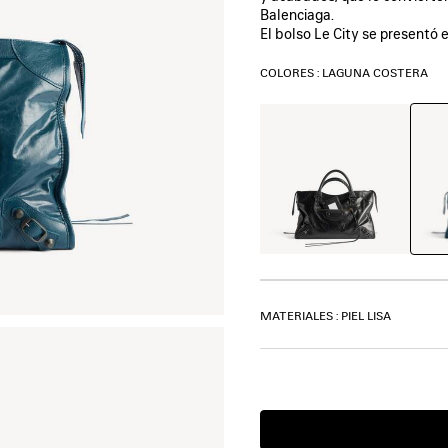
Balenciaga.
El bolso Le City se presentó 
COLORES : LAGUNA COSTERA
Lagu
Negro
Coste
MATERIALES : PIEL LISA
Estimated
delivery
date:
08/06/2026