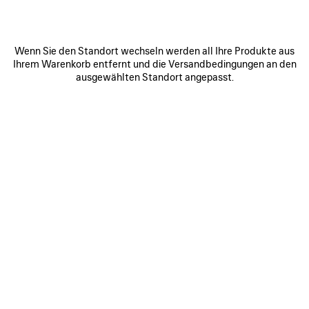
Wenn Sie den Standort wechseln werden all Ihre Produkte aus
Ihrem Warenkorb entfernt und die Versandbedingungen an den
ausgewählten Standort angepasst.
0
1
2
0
1
2
NOVA OVALE SONNENBRILLE
VENOM PANTOLETTE
Benachrichtigen
875 CHF
360 CHF
ARTIKEL
SPEICHERN