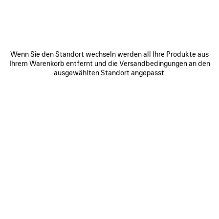
0
1
0
1
2
Wenn Sie den Standort wechseln werden all Ihre Produkte aus
Ihrem Warenkorb entfernt und die Versandbedingungen an den
DIE BALENCIAGA | J.M. WESTON
VENOM DERBYS
PANTOLETTE
925 CHF
ausgewählten Standort angepasst.
1 020 CHF
ARTIKEL
SPEICHERN