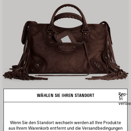
Pop-
LE CITY TASCHE MITTEL
WÄHLEN SIE IHREN STANDORT
2 900 CHF
In
verlas
Wenn Sie den Standort wechseln werden all Ihre Produkte
aus Ihrem Warenkorb entfernt und die Versandbedingungen
RTIKEL
A