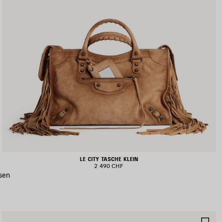
LE CITY TASCHE KLEIN
2 490 CHF
sen
RTIKEL
AR