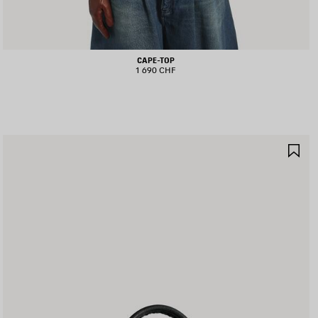
CAPE-TOP
1 690 CHF
RTIKEL
AR
PEICHERN
SP