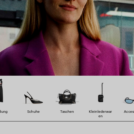
dung
Schuhe
Taschen
Kleinlederwar
Acces
En