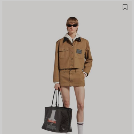
RTIKEL
A
PEICHERN
S