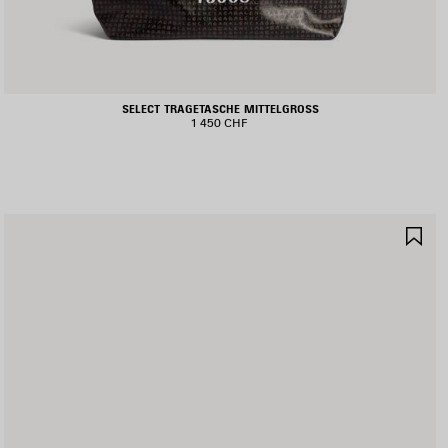
SELECT TRAGETASCHE MITTELGROSS
1 450 CHF
RTIKEL
AR
PEICHERN
SP