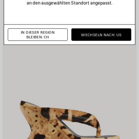
an den ausgewählten Standort angepasst.
PEICHERN
S
IN DIESER REGION
WECHSELN NACH: US
BLEIBEN: CH