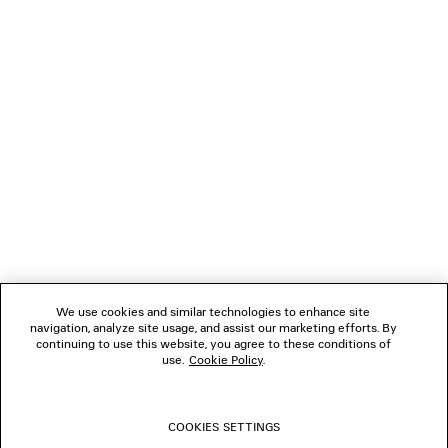
VERBINDEN
KUNDENDIENSTE
DAS UNTERNEHMEN
FOLGEN SIE UNS
We use cookies and similar technologies to enhance site
BOUTIQUEN
navigation, analyze site usage, and assist our marketing efforts. By
continuing to use this website, you agree to these conditions of
use.
Cookie Policy
.
KONTAKTIEREN SIE UNS
COOKIES SETTINGS
© 2026 Balenciaga