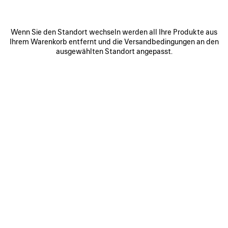
Wenn Sie den Standort wechseln werden all Ihre Produkte aus
Ihrem Warenkorb entfernt und die Versandbedingungen an den
ausgewählten Standort angepasst.
0
1
0
1
2
PAINTBRUSH TWILLY-SCHAL
NOVA OVALE SONNENBRILLE
250 CHF
Benachrichtigen
360 CHF
ARTIKEL
SPEICHERN