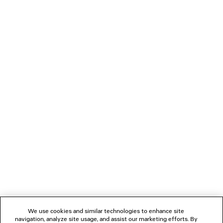
445 CHF
LÄDT...
1
2
VERBINDEN
KUNDENDIENSTE
DAS UNTERNEHMEN
We use cookies and similar technologies to enhance site
navigation, analyze site usage, and assist our marketing efforts. By
FOLGEN SIE UNS