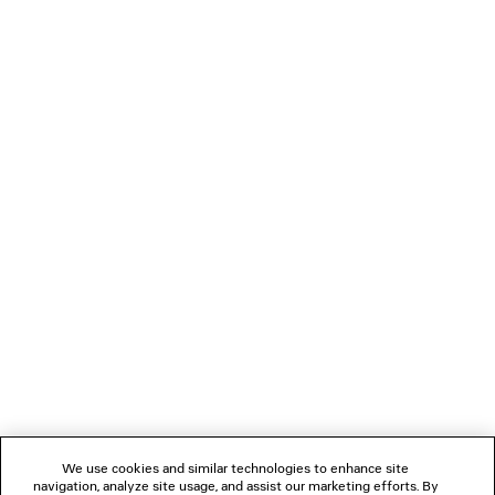
LÄDT...
1
2
VERBINDEN
KUNDENDIENSTE
DAS UNTERNEHMEN
We use cookies and similar technologies to enhance site
navigation, analyze site usage, and assist our marketing efforts. By
FOLGEN SIE UNS