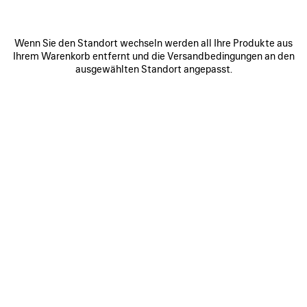
Wenn Sie den Standort wechseln werden all Ihre Produkte aus
Ihrem Warenkorb entfernt und die Versandbedingungen an den
ausgewählten Standort angepasst.
0
1
0
1
2
CITY SANDALEN
CITY SANDALEN
2 Farben
2 Farben
750 CHF
750 CHF
ARTIKEL
SPEICHERN