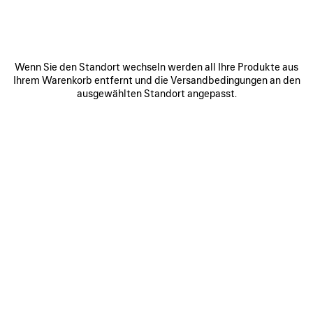
LE 7 BOWLINGTASCHE GROSS
SELECT TRAGETASCHE GROSS
Runway
Runway
3 390 CHF
1 590 CHF
Wenn Sie den Standort wechseln werden all Ihre Produkte aus
Ihrem Warenkorb entfernt und die Versandbedingungen an den
ausgewählten Standort angepasst.
ARTIKEL
SPEICHERN
0
1
0
1
2
SELECT TRAGETASCHE GROSS
SELECT TRAGETASCHE
MITTELGROSS
Runway
1 490 CHF
1 590 CHF