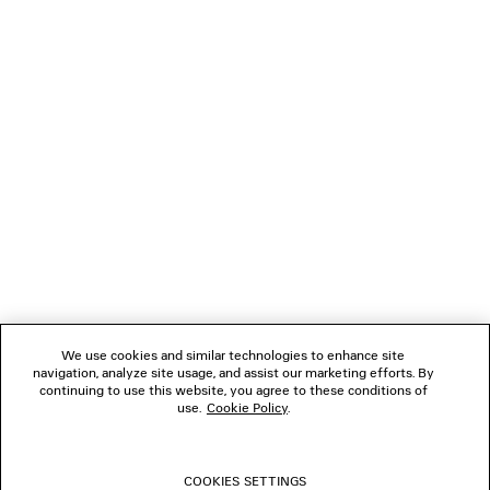
Apple Pay, Klarna oder Paypal bezahlen.
VERBINDEN
KUNDENDIENSTE
DAS UNTERNEHMEN
FOLGEN SIE UNS
We use cookies and similar technologies to enhance site
BOUTIQUEN
navigation, analyze site usage, and assist our marketing efforts. By
continuing to use this website, you agree to these conditions of
use.
Cookie Policy
.
KONTAKTIEREN SIE UNS
COOKIES SETTINGS