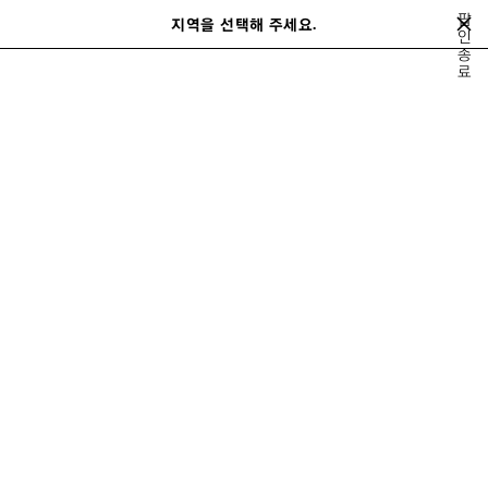
메인 콘텐츠로 건너뛰기
팝
close the banner
지역을 선택해 주세요.
저
인
검
종
장
색
료
된
홈
봄 23
LOOK 4/63
제
품
LOOK 4
보기 4/63
모두 보기