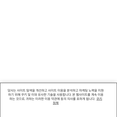
뉴스레터
고객 서비스
회사
소셜미디어
부티크
문의하기
당사는 사이트 탐색을 개선하고 사이트 이용을 분석하고 마케팅 노력을 지원
하기 위해 쿠키 및 이와 유사한 기술을 사용합니다. 본 웹사이트를 계속 이용
회사명: 발렌시아가코리아 유한책임회사 | 사업자등록번호: 211-88-83220
하는 것으로, 귀하는 이러한 이용 약관에 동의 의사를 표하게 됩니다.
쿠키
대표자: 소피쿠스토리 | 주소: 서울특별시 강남구 도산대로 458, 13,14층(청담동, 도산
정책
458빌딩) |
법적 고지
통신판매신고번호: 2022-서울강남-06711 | 통신판매업신고기관: 서울특별시 강남구
청 | 호스팅 서비스: Salesforce Commerce Cloud