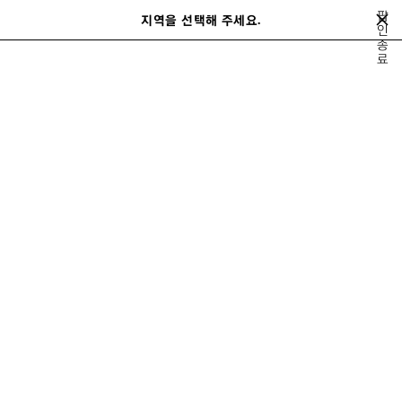
메인 콘텐츠로 건너뛰기
팝
close the banner
지역을 선택해 주세요.
저
인
검
종
장
색
료
된
홈
가을 24
LOOK 4/73
제
품
LOOK 04
보기 4/73
모두 보기