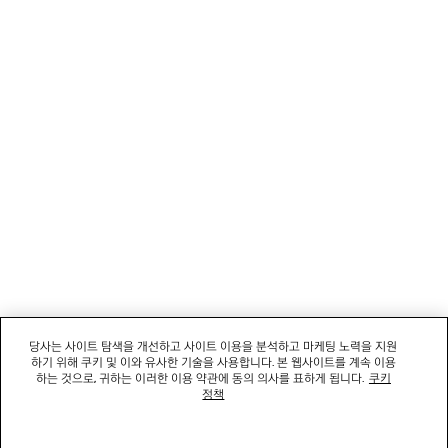
뉴스레터
고객 서비스
회사
소셜미디어
부티크
문의하기
당사는 사이트 탐색을 개선하고 사이트 이용을 분석하고 마케팅 노력을 지원
하기 위해 쿠키 및 이와 유사한 기술을 사용합니다. 본 웹사이트를 계속 이용
회사명: 발렌시아가코리아 유한책임회사 | 사업자등록번호: 211-88-83220
하는 것으로, 귀하는 이러한 이용 약관에 동의 의사를 표하게 됩니다.
쿠키
대표자: 소피쿠스토리 | 주소: 서울특별시 강남구 도산대로 458, 13,14층(청담동, 도산
정책
458빌딩) |
법적 고지
통신판매신고번호: 2022-서울강남-06711 | 통신판매업신고기관: 서울특별시 강남구
청 | 호스팅 서비스: Salesforce Commerce Cloud