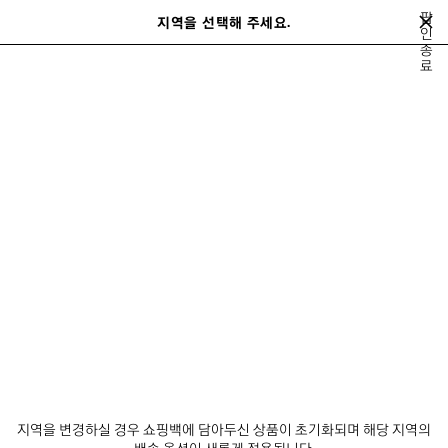
메인 콘텐츠로 건너뛰기
팝
지역을 선택해 주세요.
저
인
종
장
검색어를 입력하는 동안 추천 제품 및 제안이 표시될 수 있습니다.
close the banner
료
된
검
제
색
품
가방
가을 26
사커 시리즈
테크웨어
발렌시아가 | 마놀로 블라닉
이
전
발렌시아가 | 마놀로 블라닉
뉴스레터
고객 서비스
회사
지역을 변경하실 경우 쇼핑백에 담아두신 상품이 초기화되며 해당 지역의
배송 옵션이 새롭게 적용됩니다.