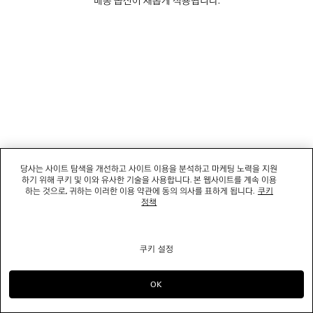
소셜미디어
부티크
문의하기
회사명: 발렌시아가코리아 유한책임회사 | 사업자등록번호: 211-88-83220
대표자: 소피쿠스토리 | 주소: 서울특별시 강남구 도산대로 458, 13,14층(청담동, 도산
당사는 사이트 탐색을 개선하고 사이트 이용을 분석하고 마케팅 노력을 지원
458빌딩) |
법적 고지
하기 위해 쿠키 및 이와 유사한 기술을 사용합니다. 본 웹사이트를 계속 이용
통신판매신고번호: 2022-서울강남-06711 | 통신판매업신고기관: 서울특별시 강남구
하는 것으로, 귀하는 이러한 이용 약관에 동의 의사를 표하게 됩니다.
쿠키
청 | 호스팅 서비스: Salesforce Commerce Cloud
정책
고객센터: 02-6105-2188 | 이메일:
clientservice.kr@balenciaga.com
개인정보보호책임 : 발렌시아가코리아 유한책임회사 이커머스팀 | 대표번호:02-6105-
2188
쿠키 설정
© 2026 Balenciaga
OK
으)로 계속 쇼핑하기 KR
으)로 바꾸기 US