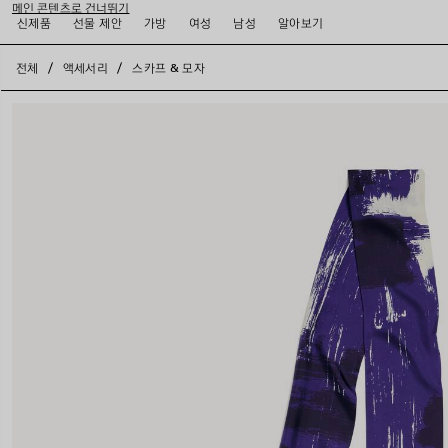
메인 콘텐츠로 건너뛰기
신제품
선물 제안
가방
여성
남성
알아보기
close the banner
전체
액세서리
스카프 & 모자