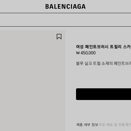
제
품
저
여성 페인트브러시 트윌리 스카
장
₩ 450,000
하
기
블루 실크 트윌 소재의 페인트브
컬
러
:
블
루
블
루
제품 세부 정보
무료 배송 및 반품
패