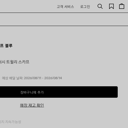
저
고객 서비스
로그인
검
장
색
된
제
품
프 블루
러시 트윌리 스카프
예상 배달 날짜: 2026/08/11 - 2026/08/14
장바구니에 추가
장
사
바
이
구
즈
매장 재고 확인
니
를
에
선
추
택
가
하
키지
지속가능성
세