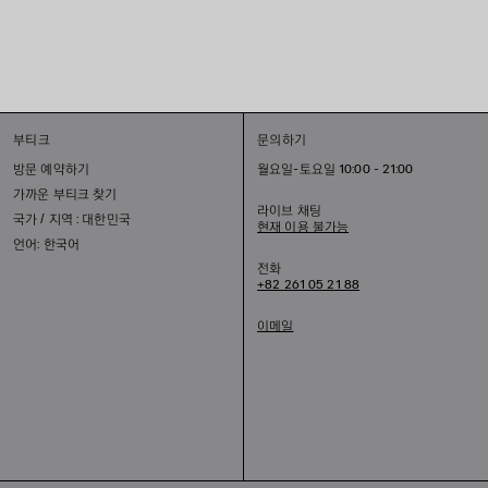
부티크
문의하기
방문 예약하기
월요일-토요일 10:00 - 21:00
가까운 부티크 찾기
라이브 채팅
국가 / 지역 : 대한민국
현재 이용 불가능
언어: 한국어
전화
+82 261 05 21 88
이메일