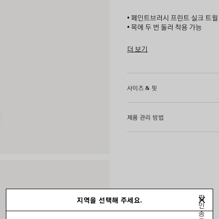
• 페인트브러시 프린트 실크 트윌
• 목에 두 번 둘러 착용 가능
• 헴에 발렌시아가 로고 프린트
• 제조국: 이탈리아
더 보기
Product ID:
8710324G9B0401
주소재: 100% 실크
사이즈 & 핏
제품 관리 방법
팝
지역을 선택해 주세요.
인
종