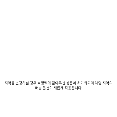
에
선
추
택
제품 세부 정보
무료 배송 및 반품
패키지
지속가능성
가
하
세
요
• 수퍼 소프트 쉽스킨
• 미드 웨이스트
• 커버드 지퍼 플라이
• 벨트 루프 5개
더 보기
• 포켓 5개
Product ID:
856342TSS011000
• 발렌시아가 인그레이빙 플렉스 버튼
• 제조국: 이탈리아
사이즈 & 핏
주소재: 100% 램스킨
포켓 안감: 100% 코튼
제품 관리 방법
동물성 비섬유 요소 포함
지역을 변경하실 경우 쇼핑백에 담아두신 상품이 초기화되며 해당 지역의
배송 옵션이 새롭게 적용됩니다.