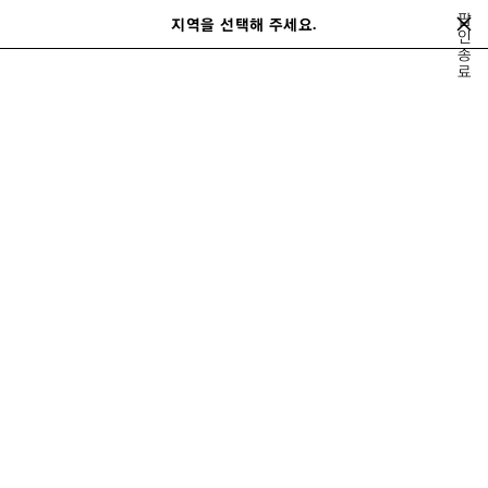
메인 콘텐츠로 건너뛰기
팝
지역을 선택해 주세요.
저
인
검
종
장
색
close the banner
료
남성
레디 투 웨어
팬츠
된
제
품
이
다
전
음