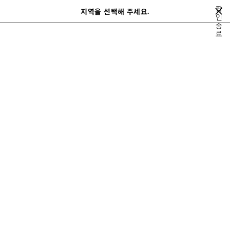
메인 콘텐츠로 건너뛰기
팝
지역을 선택해 주세요.
저
인
검
종
장
색
close the banner
료
여성
레디 투 웨어
코트 & 재킷
된
제
품
이
다
전
음