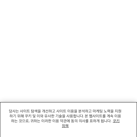
고객 서비스
회사
소셜미디어
부티크
문의하기
회사명: 발렌시아가코리아 유한책임회사 | 사업자등록번호: 211-88-83220
대표자: 소피쿠스토리 | 주소: 서울특별시 강남구 도산대로 458, 13,14층(청담동, 도산
458빌딩) |
법적 고지
당사는 사이트 탐색을 개선하고 사이트 이용을 분석하고 마케팅 노력을 지원
통신판매신고번호: 2022-서울강남-06711 | 통신판매업신고기관: 서울특별시 강남구
하기 위해 쿠키 및 이와 유사한 기술을 사용합니다. 본 웹사이트를 계속 이용
청 | 호스팅 서비스: Salesforce Commerce Cloud
하는 것으로, 귀하는 이러한 이용 약관에 동의 의사를 표하게 됩니다.
쿠키
고객센터: 02-6105-2188 | 이메일:
clientservice.kr@balenciaga.com
정책
개인정보보호책임 : 발렌시아가코리아 유한책임회사 이커머스팀 | 대표번호:02-6105-
2188