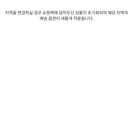
추
택
제품 세부 정보
무료 배송 및 반품
패키지
지속가능성
가
하
세
지역을 변경하실 경우 쇼핑백에 담아두신 상품이 초기화되며 해당 지역의
요
배송 옵션이 새롭게 적용됩니다.
• 윙스 프린트 이탈리안 코튼 데님
• 디스트레스드 디테일
• 플랫 칼라
• 앞면 버튼 5개 잠금장치
더 보기
• 가슴 포켓 2개
Product ID:
A001NUTUW619000
• 슬래시 포켓 2개
• 버튼 커프스
• 허리에 길이 조절 가능한 버튼 플래킷
사이즈 & 핏
• 발렌시아가 인그레이빙 플렉스 버튼
• 뒷면 상단에 그레이 발렌시아가 로고 가죽 패치
• 제조국: 이탈리아
제품 관리 방법
주소재: 100% 코튼
포켓 안감: 65% 폴리에스테르, 35% 코튼
가죽 디테일: 카우스킨
뉴스레터