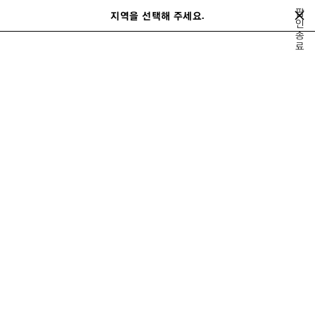
메인 콘텐츠로 건너뛰기
팝
지역을 선택해 주세요.
저
인
검
종
장
색
close the banner
료
남성
액세서리
스카프 & 글러브
된
제
품
이
다
전
음