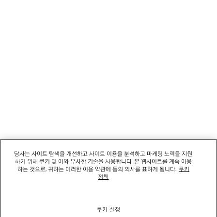
회사
소셜미디어
부티크
문의하기
회사명: 발렌시아가코리아 유한책임회사 | 사업자등록번호: 211-88-83220
대표자: 소피쿠스토리 | 주소: 서울특별시 강남구 도산대로 458, 13,14층(청담동, 도산
458빌딩) |
법적 고지
당사는 사이트 탐색을 개선하고 사이트 이용을 분석하고 마케팅 노력을 지원
통신판매신고번호: 2022-서울강남-06711 | 통신판매업신고기관: 서울특별시 강남구
하기 위해 쿠키 및 이와 유사한 기술을 사용합니다. 본 웹사이트를 계속 이용
청 | 호스팅 서비스: Salesforce Commerce Cloud
하는 것으로, 귀하는 이러한 이용 약관에 동의 의사를 표하게 됩니다.
쿠키
고객센터: 02-6105-2188 | 이메일:
clientservice.kr@balenciaga.com
정책
개인정보보호책임 : 발렌시아가코리아 유한책임회사 이커머스팀 | 대표번호:02-6105-
2188
쿠키 설정
© 2026 Balenciaga