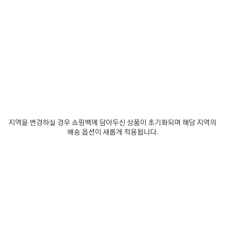
• 테일러링 울
• 클래식 타이
• 엔드 팁에 톤온톤 발렌시아가 자수
• 제조국: 이탈리아
더 보기
Product ID:
A001K04G7B11000
주소재: 100% 울
제품 관리 방법
지역을 변경하실 경우 쇼핑백에 담아두신 상품이 초기화되며 해당 지역의
배송 옵션이 새롭게 적용됩니다.
스타일 완성하기
제
품
저
장