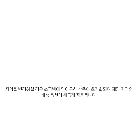
에
선
추
택
제품 세부 정보
무료 배송 및 반품
패키지
지속가능성
가
하
세
요
• 샤이니 카프스킨
• 로퍼
• 스퀘어 토
• 겉으로 드러난 톤온톤 탑 스티칭
더 보기
• 어퍼에 탈부착 가능한 매트 블랙 메탈릭 B 로고
Product ID:
876324WBEC11001
• 뒷면 힐에 발렌시아가 로고 디보싱
• 쿠션 처리한 내부로 더욱 편안한 착용감을 선사하는 디자인
• 부드러운 패딩 힐 카운터
제품 관리 방법
• 열성형 인솔
• 인젝티드 러버 노치 디테일의 블랙 아웃솔
• 제조국: 이탈리아
지역을 변경하실 경우 쇼핑백에 담아두신 상품이 초기화되며 해당 지역의
배송 옵션이 새롭게 적용됩니다.
어퍼: 카프스킨 - 솔: TPU - 인솔: 폴리에스테르
스타일 완성하기