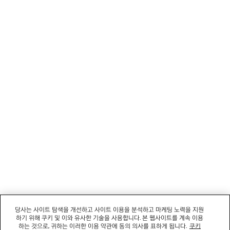
뉴스레터
고객 서비스
회사
소셜미디어
부티크
문의하기
회사명: 발렌시아가코리아 유한책임회사 | 사업자등록번호: 211-88-83220
대표자: 소피쿠스토리 | 주소: 서울특별시 강남구 도산대로 458, 13,14층(청담동, 도산
458빌딩) |
법적 고지
당사는 사이트 탐색을 개선하고 사이트 이용을 분석하고 마케팅 노력을 지원
통신판매신고번호: 2022-서울강남-06711 | 통신판매업신고기관: 서울특별시 강남구
하기 위해 쿠키 및 이와 유사한 기술을 사용합니다. 본 웹사이트를 계속 이용
청 | 호스팅 서비스: Salesforce Commerce Cloud
하는 것으로, 귀하는 이러한 이용 약관에 동의 의사를 표하게 됩니다.
쿠키