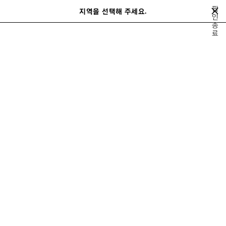
메인 콘텐츠로 건너뛰기
팝
지역을 선택해 주세요.
저
인
검
종
장
색
close the banner
료
남성
슈즈
된
제
품
이
다
전
음