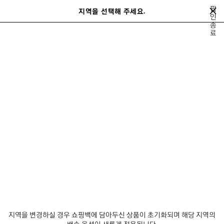
메인 콘텐츠로 건너뛰기
팝
지역을 선택해 주세요.
저
인
종
장
검색어를 입력하는 동안 추천 제품 및 제안이 표시될 수 있습니다.
close the banner
료
된
검
제
색
품
크 마티니
아야 나카무라
애시드 아랍
루폴
뎀나의 플레이리스트
이
전
뎀나의 플레이리스트
뉴스레터
고객 서비스
회사
지역을 변경하실 경우 쇼핑백에 담아두신 상품이 초기화되며 해당 지역의
배송 옵션이 새롭게 적용됩니다.