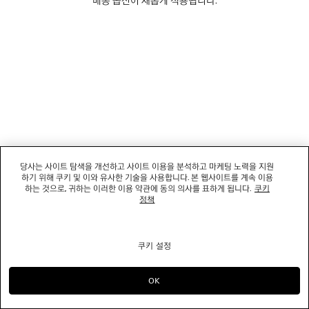
소셜미디어
부티크
문의하기
회사명: 발렌시아가코리아 유한책임회사 | 사업자등록번호: 211-88-83220
대표자: 소피쿠스토리 | 주소: 서울특별시 강남구 도산대로 458, 13,14층(청담동, 도산
당사는 사이트 탐색을 개선하고 사이트 이용을 분석하고 마케팅 노력을 지원
458빌딩) |
법적 고지
하기 위해 쿠키 및 이와 유사한 기술을 사용합니다. 본 웹사이트를 계속 이용
통신판매신고번호: 2022-서울강남-06711 | 통신판매업신고기관: 서울특별시 강남구
하는 것으로, 귀하는 이러한 이용 약관에 동의 의사를 표하게 됩니다.
쿠키
청 | 호스팅 서비스: Salesforce Commerce Cloud
정책
고객센터: 02-6105-2188 | 이메일:
clientservice.kr@balenciaga.com
개인정보보호책임 : 발렌시아가코리아 유한책임회사 이커머스팀 | 대표번호:02-6105-
2188
쿠키 설정
© 2026 Balenciaga
OK
으)로 계속 쇼핑하기 KR
으)로 바꾸기 US