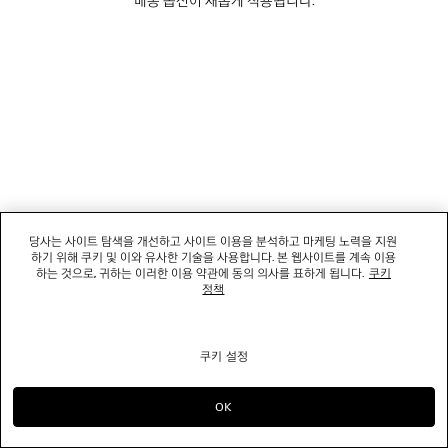
소셜미디어
부티크
문의하기
회사명: 발렌시아가코리아 유한책임회사 | 사업자등록번호: 211-88-83220
대표자: 소피쿠스토리 | 주소: 서울특별시 강남구 도산대로 458, 13,14층(청담동, 도산
당사는 사이트 탐색을 개선하고 사이트 이용을 분석하고 마케팅 노력을 지원
458빌딩) |
법적 고지
하기 위해 쿠키 및 이와 유사한 기술을 사용합니다. 본 웹사이트를 계속 이용
통신판매신고번호: 2022-서울강남-06711 | 통신판매업신고기관: 서울특별시 강남구
하는 것으로, 귀하는 이러한 이용 약관에 동의 의사를 표하게 됩니다.
쿠키
청 | 호스팅 서비스: Salesforce Commerce Cloud
정책
고객센터: 02-6105-2188 | 이메일:
clientservice.kr@balenciaga.com
개인정보보호책임 : 발렌시아가코리아 유한책임회사 이커머스팀 | 대표번호:02-6105-
2188
쿠키 설정
© 2026 Balenciaga
OK
으)로 계속 쇼핑하기 KR
으)로 바꾸기 US