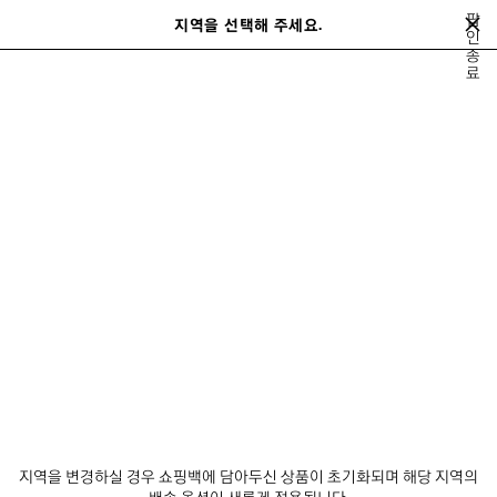
메인 콘텐츠로 건너뛰기
팝
지역을 선택해 주세요.
저
인
종
장
검색어를 입력하는 동안 추천 제품 및 제안이 표시될 수 있습니다.
close the banner
료
된
검
제
색
품
발렌시아가 테크웨어
사커 시리즈
발렌시아가 아이콘 포토카드 캠페인
이
다
전
음
사커 시리즈
뉴스레터
고객 서비스
회사
지역을 변경하실 경우 쇼핑백에 담아두신 상품이 초기화되며 해당 지역의
배송 옵션이 새롭게 적용됩니다.