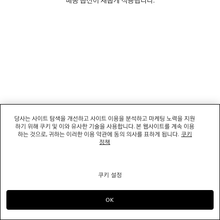
소셜미디어
부티크
문의하기
회사명: 발렌시아가코리아 유한책임회사 | 사업자등록번호: 211-88-83220
대표자: 소피쿠스토리 | 주소: 서울특별시 강남구 도산대로 458, 13,14층(청담동, 도산
당사는 사이트 탐색을 개선하고 사이트 이용을 분석하고 마케팅 노력을 지원
458빌딩) |
법적 고지
하기 위해 쿠키 및 이와 유사한 기술을 사용합니다. 본 웹사이트를 계속 이용
통신판매신고번호: 2022-서울강남-06711 | 통신판매업신고기관: 서울특별시 강남구
하는 것으로, 귀하는 이러한 이용 약관에 동의 의사를 표하게 됩니다.
쿠키
청 | 호스팅 서비스: Salesforce Commerce Cloud
정책
고객센터: 02-6105-2188 | 이메일:
clientservice.kr@balenciaga.com
개인정보보호책임 : 발렌시아가코리아 유한책임회사 이커머스팀 | 대표번호:02-6105-
2188
쿠키 설정
© 2026 Balenciaga
OK
으)로 계속 쇼핑하기 KR
으)로 바꾸기 US