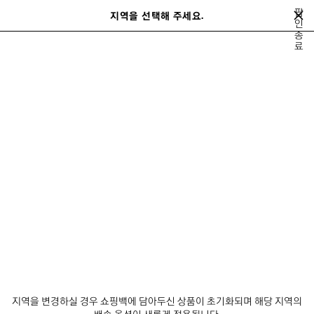
메인 콘텐츠로 건너뛰기
팝
지역을 선택해 주세요.
저
인
종
장
검색어를 입력하는 동안 추천 제품 및 제안이 표시될 수 있습니다.
close the banner
료
된
검
제
색
품
A NEW YORK MINUTE
발렌시아가 테크웨어
사커 시리즈
발렌시아가 
다
음
뉴 이어 시리즈
뉴스레터
고객 서비스
회사
지역을 변경하실 경우 쇼핑백에 담아두신 상품이 초기화되며 해당 지역의
배송 옵션이 새롭게 적용됩니다.