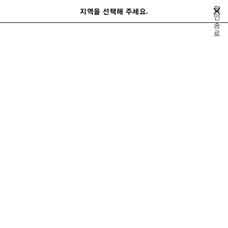
메인 콘텐츠로 건너뛰기
팝
지역을 선택해 주세요.
저
인
검
종
장
색
close the banner
료
된
제
품
이
다
전
음