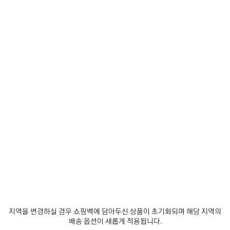
사이즈 선택
예상 배달 날짜: 2026/08/09 - 2026/08/12
장바구니에 추가
장
사
바
이
구
즈
매장 재고 확인
니
를
에
선
추
택
제품 세부 정보
무료 배송 및 반품
패키지
지속가능성
가
하
세
요
• 드라이 플리스
• 드로우스트링이 없는 대비되는 후드
• 드롭 숄더
• 앞면 지퍼
더 보기
• 링 디테일의 이중 지퍼 잠금장치
Product ID:
858137TTVP69440
• 앞면 포켓 2개
• 커프스 및 허리 라인에 개더 적용
지역을 변경하실 경우 쇼핑백에 담아두신 상품이 초기화되며 해당 지역의
• 전체 길이의 3B 아트워크가 장식된 슬리브 밴드
사이즈 & 핏
배송 옵션이 새롭게 적용됩니다.
• 제조국: 포르투갈